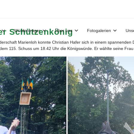
uer Schützenkönig
Würdenträger
Über uns
Fotogalerien
Uns
erschaft Marienloh konnte Christian Hafer sich in einem spannenden 
 dem 115. Schuss um 18.42 Uhr die Königswürde. Er wählte seine Frau