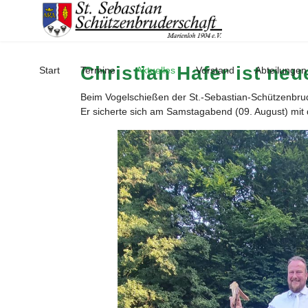
Christian Hafer ist ne
Start
Termine
Aktuelles
Vorstand
Abteilungen
Beim Vogelschießen der St.-Sebastian-Schützenbrud
Er sicherte sich am Samstagabend (09. August) mit