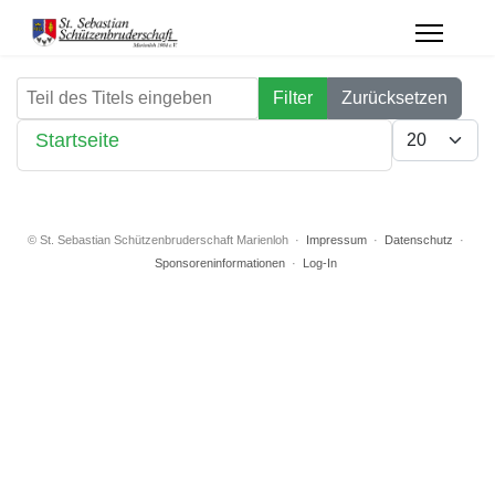
Teil des Titels eingeben
Filter
Zurücksetzen
Anzeige #
Startseite
© St. Sebastian Schützenbruderschaft Marienloh ·
Impressum
·
Datenschutz
·
Sponsoreninformationen
·
Log-In